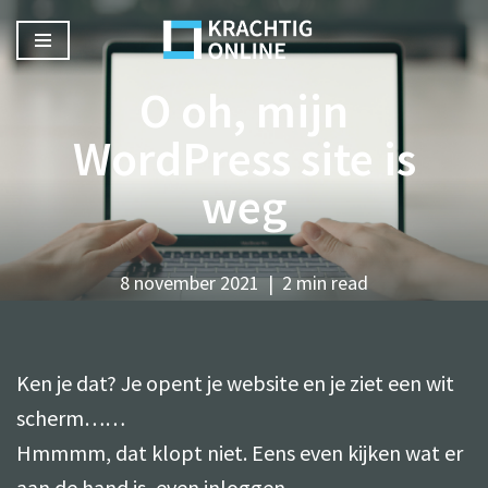
Ga
O oh, mijn
naar
de
WordPress site is
inhoud
weg
8 november 2021
2 min read
Ken je dat? Je opent je website en je ziet een wit
scherm……
Hmmmm, dat klopt niet. Eens even kijken wat er
aan de hand is, even inloggen….