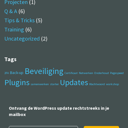
Projecten
(1)
Q & A
(6)
Tips & Tricks
(5)
Training
(6)
Uncategorized
(2)
Tags
Beveiliging
Back-up
2FA
Certificaat
Netwerken
Onderhoud
Pagespeed
Plugins
Updates
samenwerken
starter
Wachtwoord
workshop
Ontvang de WordPress update rechtstreeks in je
mailbox