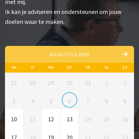
met mij.
Ik kan je adviseren en ondersteunen om jouw
doelen waar te maken.
AUGUSTUS 2026
MA
DI
WO
DO
VR
ZA
ZO
27
28
29
30
31
1
2
3
4
5
6
7
8
9
10
11
12
13
14
15
16
17
18
19
20
21
22
23