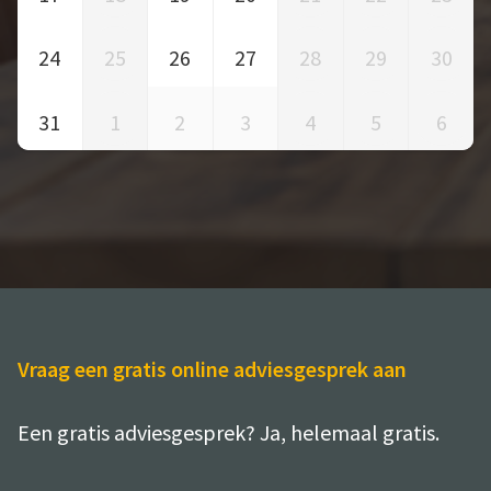
24
25
26
27
28
29
30
31
1
2
3
4
5
6
Vraag een gratis online adviesgesprek aan
Een gratis adviesgesprek? Ja, helemaal gratis.