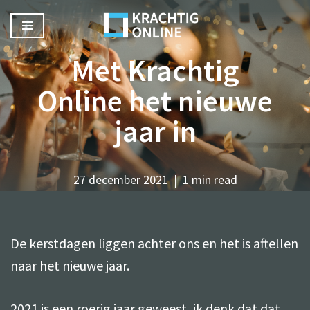
Ga
Met Krachtig
naar
de
Online het nieuwe
inhoud
jaar in
27 december 2021
1 min read
De kerstdagen liggen achter ons en het is aftellen
naar het nieuwe jaar.
2021 is een roerig jaar geweest, ik denk dat dat