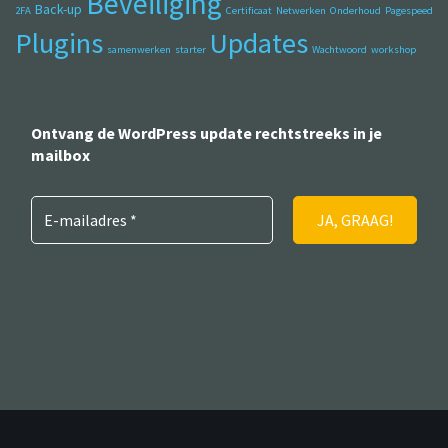
Beveiliging
Back-up
2FA
Certificaat
Netwerken
Onderhoud
Pagespeed
Plugins
Updates
samenwerken
starter
Wachtwoord
workshop
Ontvang de WordPress update rechtstreeks in je
mailbox